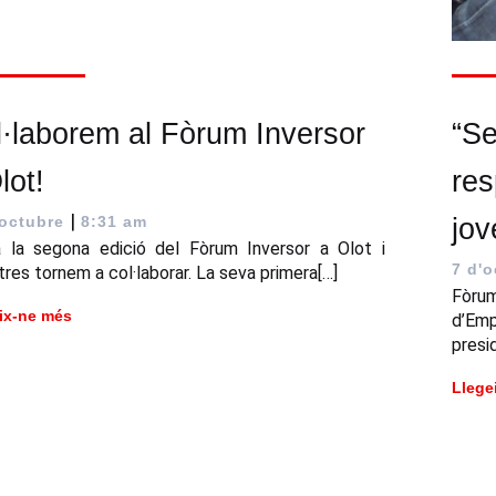
·laborem al Fòrum Inversor
“Se
lot!
res
|
'octubre
8:31 am
jov
a la segona edició del Fòrum Inversor a Olot i
7 d'o
tres tornem a col·laborar. La seva primera[…]
Fòru
ix-ne més
d’Em
presi
Llege