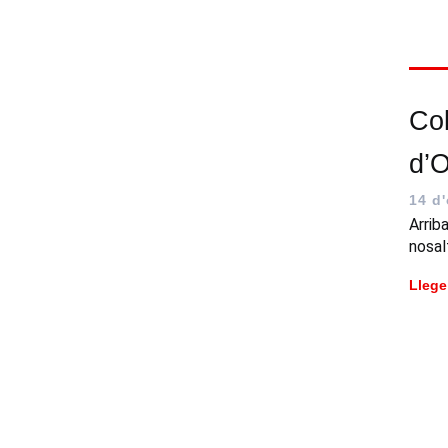
Col
d’O
14 d
Arrib
nosal
Llege