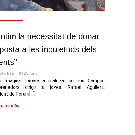
ntim la necessitat de donar
posta a les inquietuds dels
ents”
|
ctubre
8:29 am
m Imagina tornarà a realitzar un nou Campus
prenedors dirigit a joves. Rafael Aguilera,
dent de Fòrum[…]
ix-ne més