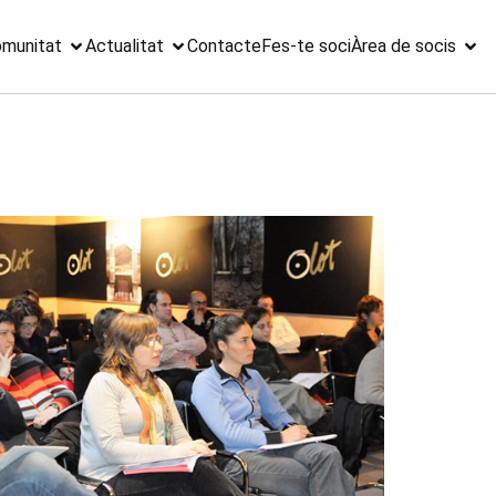
munitat
Actualitat
Contacte
Fes-te soci
Àrea de socis