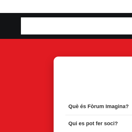
© 202
Què és Fòrum Imagina?
Fòrum Imagina és una comunit
Qui es pot fer soci?
oportunitats reals. No és un s