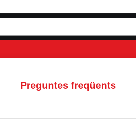
6 Fòrum Imagina. Created with ❤ using WordPress and
Preguntes freqüents
at d’emprenedors, autònoms i empreses de l’Empordà que conn
imple espai de networking, sinó un
ecosistema de confiança i c